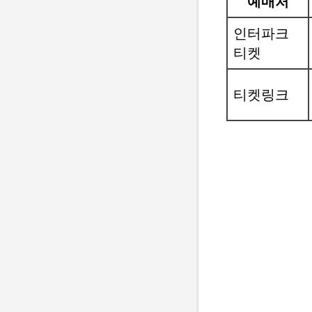
예매처
인터파크
티켓
티켓링크