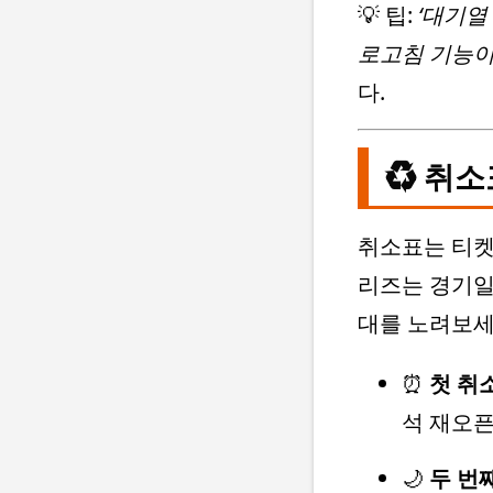
💡 팁:
‘대기열 
로고침 기능이
다.
♻️ 취
취소표는 티켓
리즈는 경기일
대를 노려보세
⏰
첫 취
석 재오픈
🌙
두 번