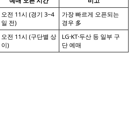
예매 오픈 시간
비고
오전 11시 (경기 3~4
가장 빠르게 오픈되는
일 전)
경우 多
오전 11시 (구단별 상
LG·KT·두산 등 일부 구
이)
단 예매