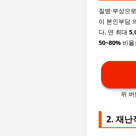
질병·부상으로
이 본인부담 
다. 연 최대
5
50~80%
비율
위 
2. 재