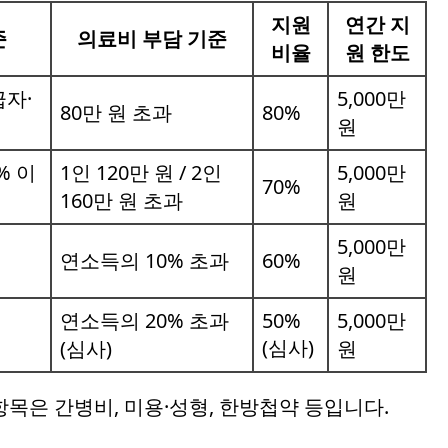
지원
연간 지
준
의료비 부담 기준
비율
원 한도
자·
5,000만
80만 원 초과
80%
원
% 이
1인 120만 원 / 2인
5,000만
70%
160만 원 초과
원
5,000만
연소득의 10% 초과
60%
원
연소득의 20% 초과
50%
5,000만
(심사)
(심사)
원
항목은 간병비, 미용·성형, 한방첩약 등입니다.