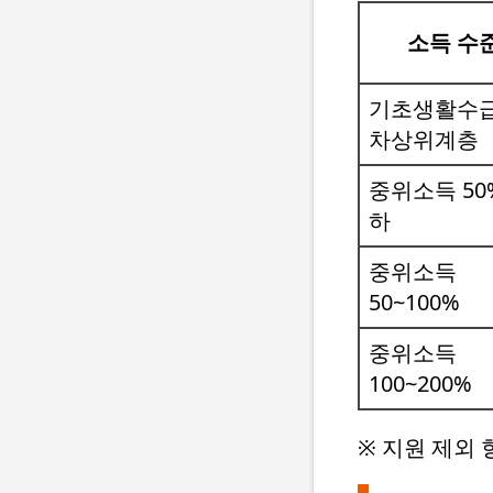
소득 수
기초생활수급
차상위계층
중위소득 50
하
중위소득
50~100%
중위소득
100~200%
※ 지원 제외 