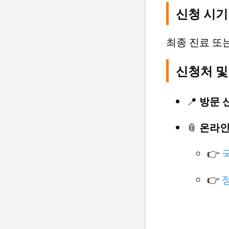
신청 시기
최종 진료 또
신청처 및
📍
방문 
📎
온라인
👉
👉