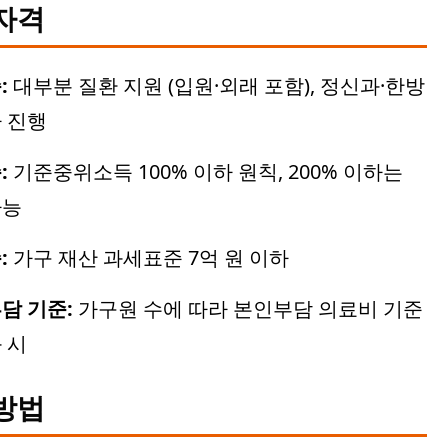
청자격
:
대부분 질환 지원 (입원·외래 포함), 정신과·한방
 진행
:
기준중위소득 100% 이하 원칙, 200% 이하는
가능
:
가구 재산 과세표준 7억 원 이하
담 기준:
가구원 수에 따라 본인부담 의료비 기준
 시
청방법