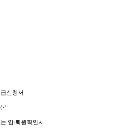
지급신청서
사본
또는 입·퇴원확인서